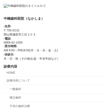
中嶋歯科医院（なかしま）
-住所-
〒705-0132
岡山県備前市三石３０３
-電話-
0869-62-1000
-受付時間-
AM 9:00 – PM18:00(月・火・水・金・土)
-休診日-
木・日・祝（その他/お盆・年末年始など）
診察内容
HOME
診療内容について
一般歯科
矯正歯科
子供の歯科治療