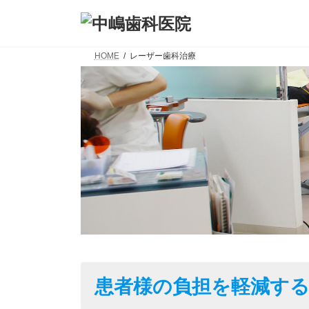
コ
ナ
ン
ビ
テ
ゲ
ン
ー
HOME
レーザー歯科治療
ツ
シ
へ
ョ
ス
ン
キ
に
ッ
移
プ
動
患者様の負担を軽減す