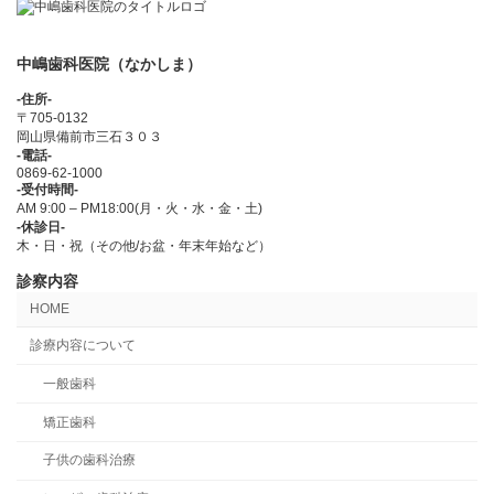
中嶋歯科医院（なかしま）
-住所-
〒705-0132
岡山県備前市三石３０３
-電話-
0869-62-1000
-受付時間-
AM 9:00 – PM18:00(月・火・水・金・土)
-休診日-
木・日・祝（その他/お盆・年末年始など）
診察内容
HOME
診療内容について
一般歯科
矯正歯科
子供の歯科治療