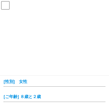
コ
ナ
ン
ビ
テ
ゲ
ン
ー
ツ
シ
HOME
患者様の声
子供が安心して（治療を）受けています
へ
ョ
ス
ン
キ
に
子供が安心して（治療を）受け
ッ
移
プ
動
ています
2023年4月10日
[受けられた治療] 虫歯の予防（フッ素の塗布など）
[性別] 女性
[ご年齢] ８歳と２歳