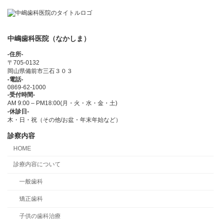
中嶋歯科医院（なかしま）
-住所-
〒705-0132
岡山県備前市三石３０３
-電話-
0869-62-1000
-受付時間-
AM 9:00 – PM18:00(月・火・水・金・土)
-休診日-
木・日・祝（その他/お盆・年末年始など）
診察内容
HOME
診療内容について
一般歯科
矯正歯科
子供の歯科治療