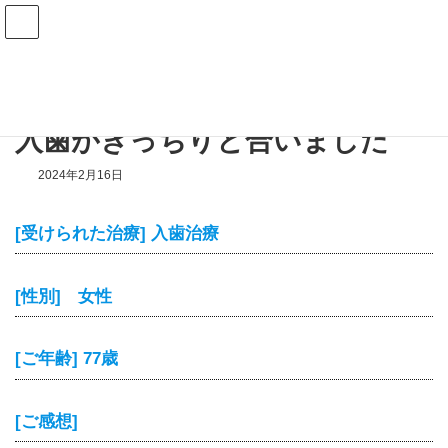
コ
ナ
ン
ビ
テ
ゲ
ン
ー
ツ
シ
HOME
患者様の声
入歯がきっちりと合いました
へ
ョ
ス
ン
キ
に
入歯がきっちりと合いました
ッ
移
プ
動
2024年2月16日
[受けられた治療] 入歯治療
[性別] 女性
[ご年齢] 77歳
[ご感想]