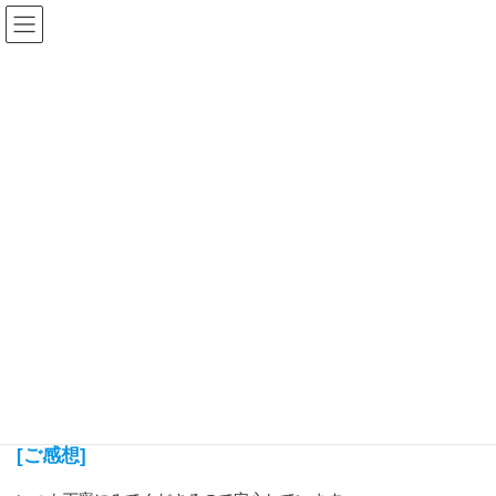
コ
ナ
ン
ビ
テ
ゲ
ン
ー
ツ
シ
HOME
患者様の声
いつも丁寧にみてくださる
へ
ョ
ス
ン
キ
に
いつも丁寧にみてくださる
ッ
移
プ
動
2022年4月26日
[受けられた治療] クリーニング
[性別] 女性
[ご年齢] 37歳
[ご感想]