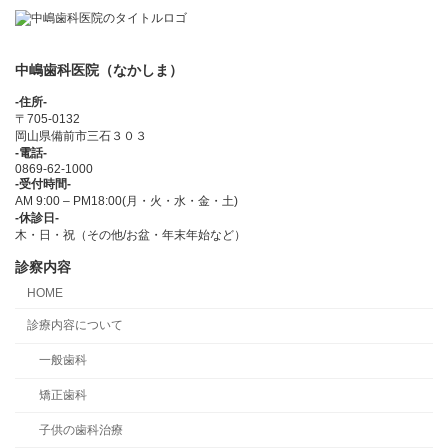
中嶋歯科医院（なかしま）
-住所-
〒705-0132
岡山県備前市三石３０３
-電話-
0869-62-1000
-受付時間-
AM 9:00 – PM18:00(月・火・水・金・土)
-休診日-
木・日・祝（その他/お盆・年末年始など）
診察内容
HOME
診療内容について
一般歯科
矯正歯科
子供の歯科治療