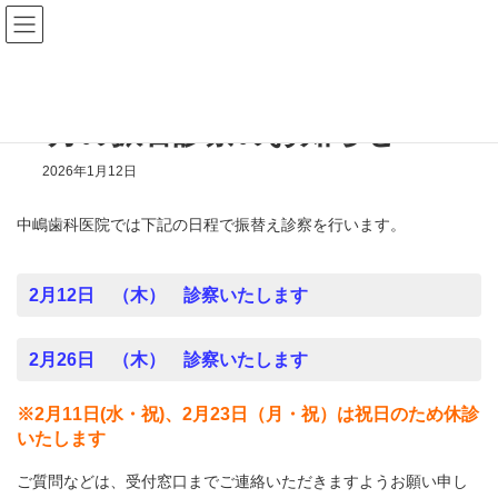
コ
ナ
ン
ビ
テ
ゲ
HOME
お知らせ
２月の振替診察のお知らせ
ン
ー
ツ
シ
へ
ョ
２月の振替診察のお知らせ
ス
ン
キ
に
ッ
移
2026年1月12日
プ
動
中嶋歯科医院では下記の日程で振替え診察を行います。
2月12日 （木） 診察いたします
2月26日 （木） 診察いたします
※2月11日(水・祝)、2月23日（月・祝）は祝日のため休診
いたします
ご質問などは、受付窓口までご連絡いただきますようお願い申し