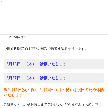
コ
ナ
ン
ビ
テ
ゲ
HOME
お知らせ
振替え診察日のお知らせ（2月）
ン
ー
ツ
シ
へ
ョ
振替え診察日のお知らせ（2月）
ス
ン
キ
に
ッ
移
2025年2月2日
プ
動
中嶋歯科医院では下記の日程で振替え診察を行います。
2月13日 （木） 診察いたします
2月27日 （木） 診察いたします
※2月11日(火・祝)、2月24日（月・祝）は祝日のため休診
いたします
ご質問などは、受付窓口までご連絡いただきますようお願い申し