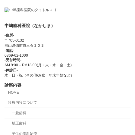
中嶋歯科医院（なかしま）
-住所-
〒705-0132
岡山県備前市三石３０３
-電話-
0869-62-1000
-受付時間-
AM 9:00 – PM18:00(月・火・水・金・土)
-休診日-
木・日・祝（その他/お盆・年末年始など）
診察内容
HOME
診療内容について
一般歯科
矯正歯科
子供の歯科治療