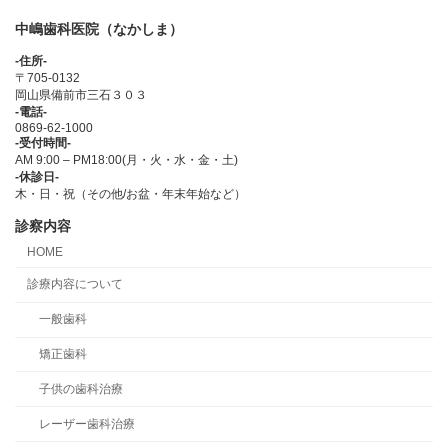
中嶋歯科医院（なかしま）
-住所-
〒705-0132
岡山県備前市三石３０３
-電話-
0869-62-1000
-受付時間-
AM 9:00 – PM18:00(月・火・水・金・土)
-休診日-
木・日・祝（その他/お盆・年末年始など）
診察内容
HOME
診療内容について
一般歯科
矯正歯科
子供の歯科治療
レーザー歯科治療